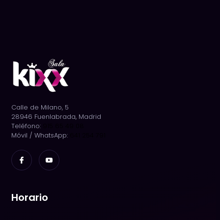
Madrid
Calle de Milano, 5
28946 Fuenlabrada, Madrid
Teléfono:
915 65 49 08
Móvil / WhatsApp:
641 254 791
Horario