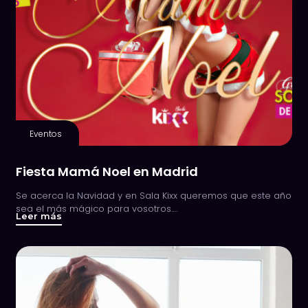
Eventos
Fiesta Mamá Noel en Madrid
Se acerca la Navidad y en Sala Kixx queremos que este año
sea el más mágico para vosotros….
Leer más
about
Fiesta
Mamá
Noel
en
Madrid